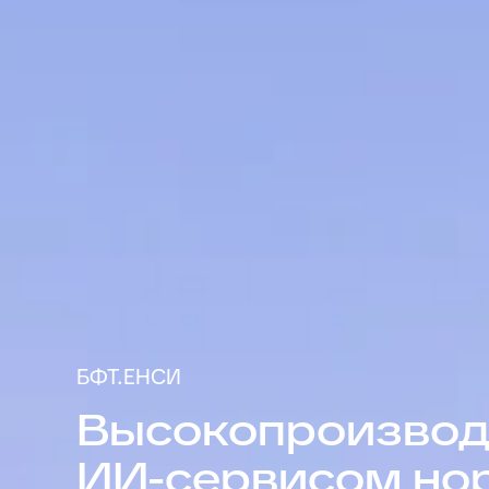
БФТ.ЕНСИ
Высокопроизвод
ИИ-сервисом но