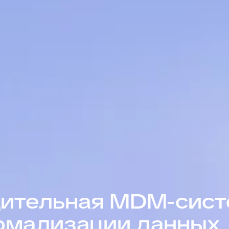
ительная MDM-сист
рмализации данных