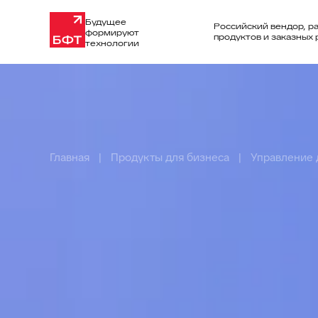
Будущее
Российский вендор, р
формируют
продуктов и заказных
технологии
Главная
Продукты для бизнеса
Управление