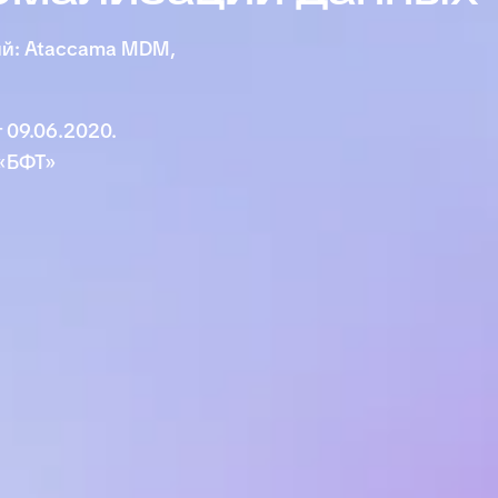
й: Ataccama MDM,
 09.06.2020.
«БФТ»