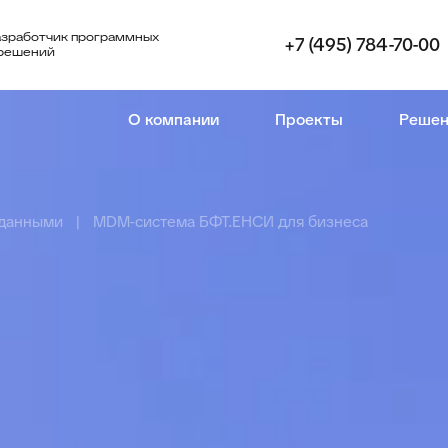
азработчик программных
+7 (495) 784-70-00
 решений
О компании
Проекты
Решен
 данными
MDM-система БФТ.ЕНСИ для бизнеса