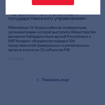
В Нальчике состоялась
Всероссийская конференция
«Цифровая трансформация
государственного управления»
Юбилейная XV Всероссийская конференция,
организаторами которой выступили Министерство
финансов Кабардино-Балкарской Республики и
БФТ-Холдинг, объединила порядка 100
представителей федеральных и региональных
органов власти из 22 субъектов РФ.
21.07.2026
Показать еще
Экспертный контент