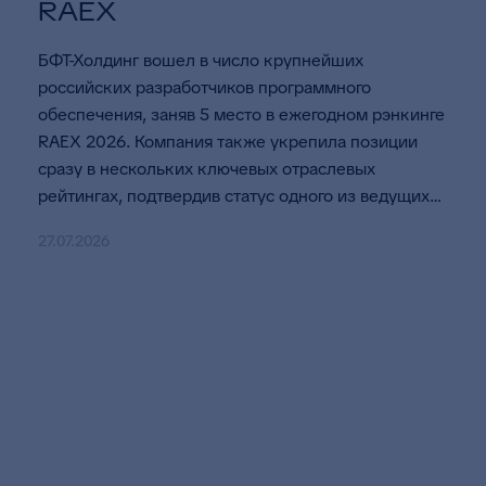
RAEX
БФТ-Холдинг вошел в число крупнейших
российских разработчиков программного
обеспечения, заняв 5 место в ежегодном рэнкинге
RAEX 2026. Компания также укрепила позиции
сразу в нескольких ключевых отраслевых
рейтингах, подтвердив статус одного из ведущих
игроков российского ИТ-рынка.
27.07.2026
Клуб «Эксперт БФТ»
информационный и образовательный
проект