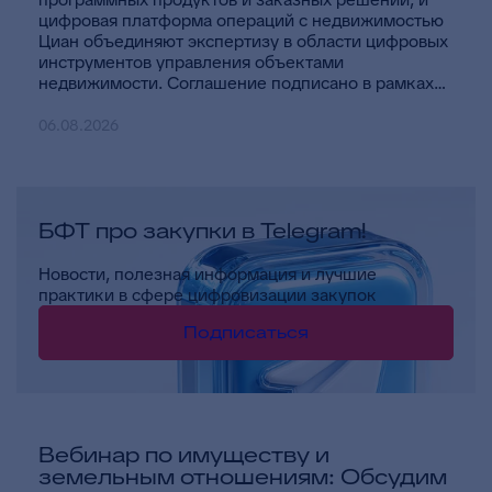
цифровая платформа операций с недвижимостью
Циан объединяют экспертизу в области цифровых
инструментов управления объектами
недвижимости. Соглашение подписано в рамках
Всероссийского форума «Цифровая эволюция»
генеральным директором БФТ-Холдинга Натальей
06.08.2026
Зейтениди и GR-директором Циана Павлом
Ремневым.
БФТ про закупки в Telegram!
Новости, полезная информация и лучшие
практики в сфере цифровизации закупок
Подписаться
Вебинар по имуществу и
земельным отношениям: Обсудим