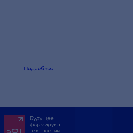
Тема месяца:
Принято решение о создании единой
электронной почтовой системы для
доставки официальных документов
Подробнее
Будущее
формируют
технологии