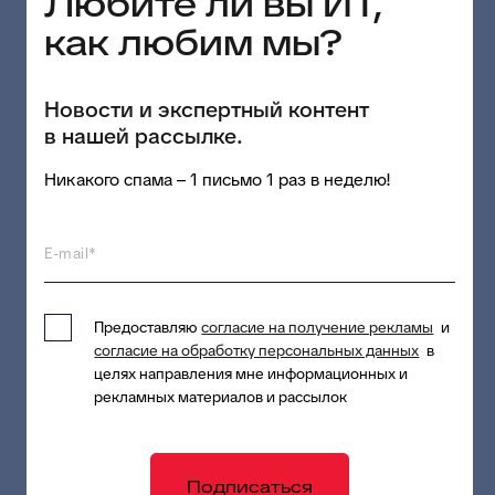
Любите ли вы ИТ,
интеллектуальной обработки и контроля качества
данных, автоматизации бизнес-процессов,
как любим мы?
ведения материально-технических ресурсов (МТР)
и справочника контрагентов.
23.07.2026
Новости и экспертный контент
в нашей рассылке.
Никакого спама – 1 письмо 1 раз в неделю!
Кейс БФТ на РБК: внедрение EAM-
системы «БФТ.Управление
активами» в «Группе Оргсинтез»
E-mail*
БФТ-Холдинг внедрил EAM-систему
«БФТ.Управление активами» на предприятиях
«Группы Оргсинтез» и помог систематизировать
Предоставляю
согласие на получение рекламы
и
сведения о 470 объектах недвижимости.
согласие на обработку персональных данных
в
Подробности в материале для РБК.
целях направления мне информационных и
рекламных материалов и рассылок
22.07.2026
Подписаться