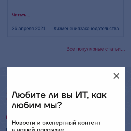
Читать...
26 апреля 2021
#изменениязаконодательства
Все популярные статьи...
Любите ли вы ИТ, как
любим мы?
ПОДПИШИТЕСЬ НА ЭКСПЕРТ БФТ!
Новости и экспертный контент
в нашей рассылке.
Будьте в курсе последних изменений