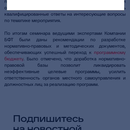
планирования», где участники семинара смогли
обменяться опытом с коллегами и получить
квалифицированные ответы на интересующие вопросы
по тематике мероприятия.
По итогам семинара ведущими экспертами Компании
БФТ были даны рекомендации по разработке
нормативно-правовых и методических документов,
обеспечивающих успешный переход к
программному
бюджету
. Было отмечено, что доработка нормативно-
правовой базы позволит ликвидировать
неэффективные целевые программы, усилить
ответственность органов местного самоуправления и
должностных лиц за реализацию программ.
Подпишитесь
на новостной