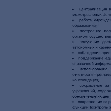
централизация 
межотраслевых Центр
работа учрежде
образования);
построение пол
органом, осуществл
получение дост
автономных и казен
соблюдение прин
поддержание еди
справочной информа
использование 
отчетности – реглам
консолидация;
сокращение зат
учреждений, содерж
обеспечение их деят
закрепление за р
функций (контроль з