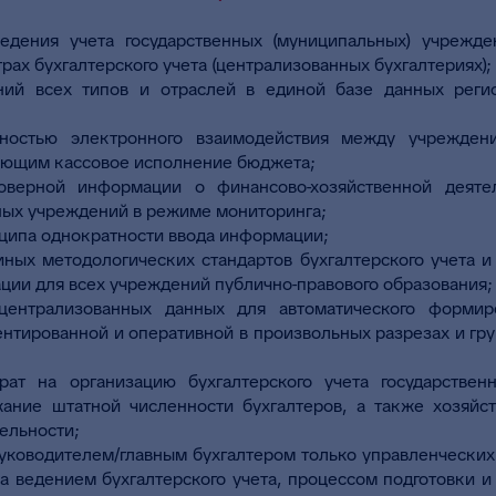
ведения учета государственных (муниципальных) учрежд
ах бухгалтерского учета (централизованных бухгалтериях);
ний всех типов и отраслей в единой базе данных регио
ностью электронного взаимодействия между учрежден
яющим кассовое исполнение бюджета;
оверной информации о финансово-хозяйственной деяте
ных учреждений в режиме мониторинга;
ципа однократности ввода информации;
ных методологических стандартов бухгалтерского учета и
ции для всех учреждений публично-правового образования;
централизованных данных для автоматического формир
ентированной и оперативной в произвольных разрезах и гру
рат на организацию бухгалтерского учета государствен
ание штатной численности бухгалтеров, а также хозяйс
ельности;
уководителем/главным бухгалтером только управленческих
а ведением бухгалтерского учета, процессом подготовки и