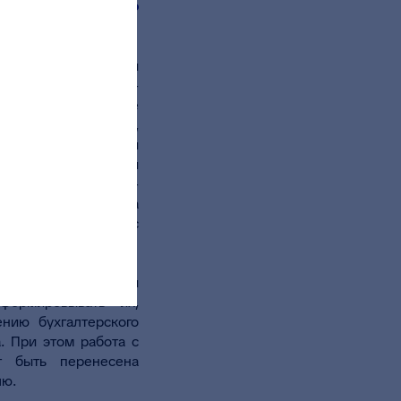
централизованного
раничены границами
к, словно все мы -
дится один раз, где
вает учреждения,
 процесс контроля и
рации хозяйственной
тельности публично-
тализация возможна
лой мечтой, вместе с
м организационной
сформировывать их,
нию бухгалтерского
. При этом работа с
т быть перенесена
лю.