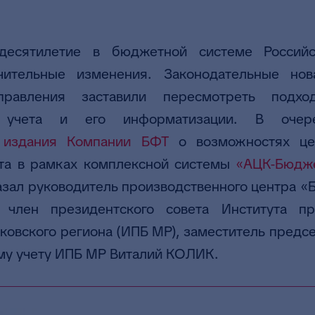
десятилетие в бюджетной системе Россий
чительные изменения. Законодательные нов
управления заставили пересмотреть подх
го учета и его информатизации. В оч
о издания Компании БФТ
о возможностях цен
та в рамках комплексной системы
«АЦК-Бюдже
азал руководитель производственного центра «
 член президентского совета Института пр
ковского региона (ИПБ МР), заместитель предс
му учету ИПБ МР Виталий КОЛИК.