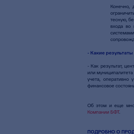
Конечно,
ограничит
тесную, б
входа во 
системами
сопровожд
- Какие результат
- Как результат, ц
или муниципалитета 
учета, оперативно 
финансовое состояни
Об этом и еще мно
Компании БФТ
.
ПОДРОБНО О ПРО