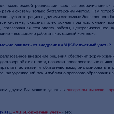
 для комплексной реализации всех вышеперечисленных 
ь рамки системы только бухгалтерским учетом. Нам потреб
есшовную интеграцию с другими системами Электронного бю
все системы, сквозная электронная подпись, онлайн вз
, согласованная технология работы, централизованное 
ение – все должно работать как единый комплекс.
ы можно ожидать от внедрения «АЦК-Бюджетный учет»?
ентрализованное внедрение решения обеспечит формировани
достоверной отчетности, позволит последовательно снижат
управлять активами и обязательствами, анализировать в
е как учреждений, так и публично-правового образования в
гом другом Вы можете узнать в
январском выпуске кор
ДУКТЕ
.
«АЦК-Бюджетный учет»
- это: