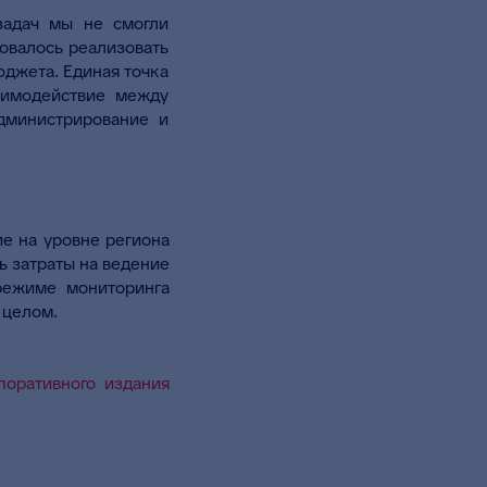
задач мы не смогли
овалось реализовать
джета. Единая точка
аимодействие между
администрирование и
е на уровне региона
ь затраты на ведение
 режиме мониторинга
 целом.
поративного издания