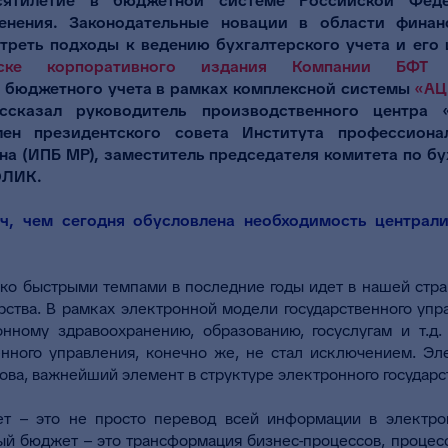
сятилетие в бюджетной системе Российской Фед
енения. Законодательные новации в области финан
треть подходы к ведению бухгалтерского учета и его
уске корпоративного издания Компании БФТ
о
 бюджетного учета в рамках комплексной системы
«АЦ
ссказал руководитель производственного центра 
ен президентского совета Института профессиона
на (ИПБ МР), заместитель председателя комитета по бу
ОЛИК.
ич, чем сегодня обусловлена необходимость централ
ько быстрыми темпами в последние годы идет в нашей стр
рства. В рамках электронной модели государственного уп
нному здравоохранению, образованию, госуслугам и т.д
енного управления, конечно же, не стал исключением. Э
нова, важнейший элемент в структуре электронного государс
т – это не просто перевод всей информации в электро
ый бюджет – это трансформация бизнес-процессов, процесс