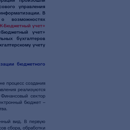
ерации произошли
сового управления
 информатизации. В
 возможностях
К-Бюджетный учет»
«Бюджетный учет»
льных бухгалтеров
хгалтерскому учету
изации бюджетного
ане процесс создания
равления реализуются
. Финансовый сектор
лектронный бюджет –
тва.
нный вид. В первую
ов сбора, обработки