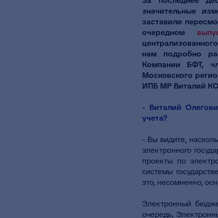
За последнее де
значительные изм
заставили пересмо
очередном
вып
централизованного
нам подробно ра
Компании БФТ, чл
Московского регио
ИПБ МР Виталий К
- Виталий Олегов
учета?
- Вы видите, наскол
электронного госуда
проекты по электро
системы государств
это, несомненно, ос
Электронный бюдже
очередь, Электронн