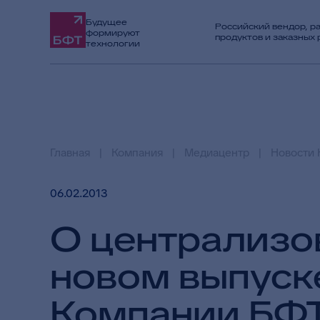
Будущее
Российский вендор, р
формируют
продуктов и заказных
технологии
Главная
Компания
Медиацентр
Новости 
06.02.2013
О централизо
новом выпуск
Компании БФ