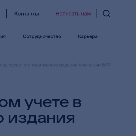
Контакты
Написать нам
ия
Сотрудничество
Карьера
м выпуске корпоративного издания Компании БФТ
м учете в
о издания