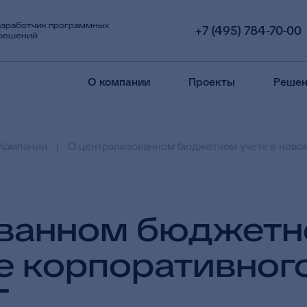
азработчик программных
+7 (495) 784-70-00
 решений
О компании
Проекты
Решен
Компании
О централизованном бюджетном учете в ново
ванном бюджетно
е корпоративног
Т