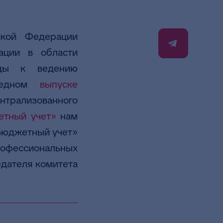
ской Федерации
ации в области
оды к ведению
ередном
выпуске
трализованного
тный учет»
нам
Бюджетный учет»
офессиональных
едателя комитета