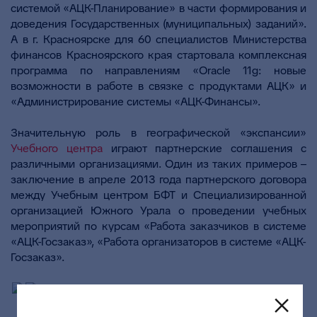
системой «АЦК-Планирование» в части формирования и
доведения Государственных (муниципальных) заданий».
А в г. Красноярске для 60 специалистов Министерства
финансов Красноярского края стартовала комплексная
программа по направлениям «Oracle 11g: новые
возможности в работе в связке с продуктами АЦК» и
«Администрирование системы «АЦК-Финансы».
Значительную роль в географической «экспансии»
Учебного центра
играют партнерские соглашения с
различными организациями. Один из таких примеров –
заключение в апреле 2013 года партнерского договора
между Учебным центром БФТ и Специализированной
организацией Южного Урала о проведении учебных
мероприятий по курсам «Работа заказчиков в системе
«АЦК-Госзаказ», «Работа организаторов в системе «АЦК-
Госзаказ».