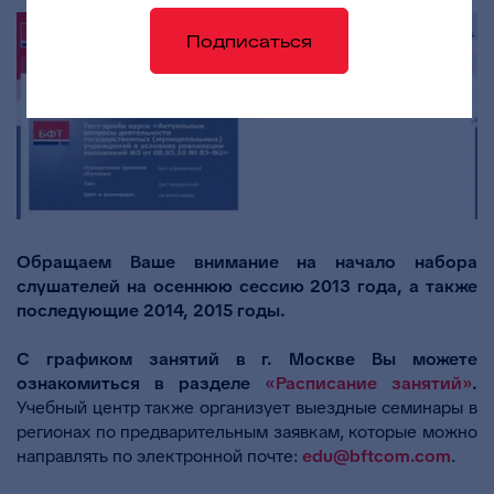
Подписаться
Обращаем Ваше внимание на начало набора
слушателей на осеннюю сессию 2013 года, а также
последующие 2014, 2015 годы.
С графиком занятий в г. Москве Вы можете
ознакомиться в разделе
«Расписание занятий»
.
Учебный центр также организует выездные семинары в
регионах по предварительным заявкам, которые можно
направлять по электронной почте:
edu@bftcom.com
.