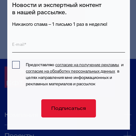
Предоставляю согласие на обработку
Новости и экспертный контент
персональных данных
в целях приема и
в нашей рассылке.
обработки моих обращений и запросов
Подписаться
Никакого спама – 1 письмо 1 раз в неделю!
E-mail*
Предоставляю
согласие на получение рекламы
и
Будущее
согласие на обработку персональных данных
в
формируют
целях направления мне информационных и
технологии
рекламных материалов и рассылок
Подписаться
Компания
Проекты