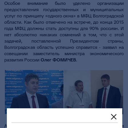
Особое внимание было уделено организации
предоставления государственных и муниципальных
услуг по принципу «одного окна» в МФЦ Волгоградской
области. Как было отмечено на встрече, до конца 2015
года МФЦ должны стать доступны для 90% россиян. И
нет абсолютно никаких сомнений в том, что с этой
задачей, поставленной Президентом страны,
Волгоградская область успешно справится - заявил на
совещании заместитель министра экономического
развития России
Олег ФОМИЧЕВ
.
Автоматизация процессов оказания государственных и