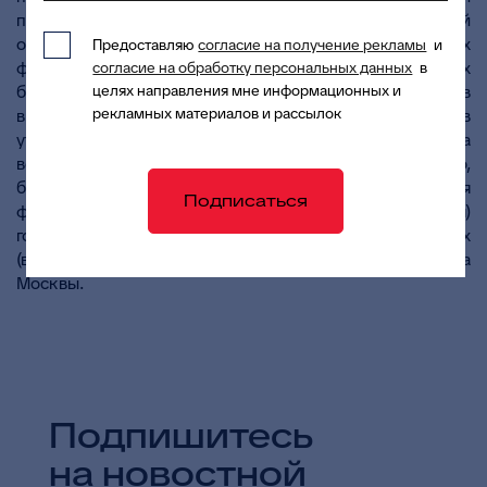
представлены как в виде ведомственных перечней
органов исполнительной власти, осуществляющих
Предоставляю
согласие на получение рекламы
и
функции и полномочия учредителей государственных
согласие на обработку персональных данных
в
целях направления мне информационных и
бюджетных и автономных учреждений г. Москвы, так и в
рекламных материалов и рассылок
виде таблиц соответствия услуг (работ), включенных в
утвержденные по состоянию на 1 января 2013 года
ведомственные перечни и в их проекты. Кроме того,
были внесены предложения по кодификации услуг для
Подписаться
формирования единого регистра (перечня)
государственных услуг (работ), оказываемых
(выполняемых) государственными учреждениями города
Москвы.
Подпишитесь
на новостной