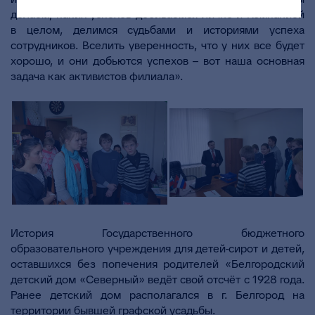
делаем, каких успехов добиваемся лично и Компанией
в целом, делимся судьбами и историями успеха
сотрудников. Вселить уверенность, что у них все будет
хорошо, и они добьются успехов – вот наша основная
задача как активистов филиала».
История Государственного бюджетного
образовательного учреждения для детей-сирот и детей,
оставшихся без попечения родителей «Белгородский
детский дом «Северный» ведёт свой отсчёт с 1928 года.
Ранее детский дом располагался в г. Белгород на
территории бывшей графской усадьбы.