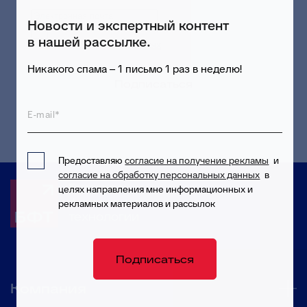
Новости и экспертный контент
Предоставляю согласие на обработку
в нашей рассылке.
персональных данных
в целях приема и
обработки моих обращений и запросов
Никакого спама – 1 письмо 1 раз в неделю!
Подписаться
E-mail*
Предоставляю
согласие на получение рекламы
и
согласие на обработку персональных данных
в
Будущее
целях направления мне информационных и
формируют
рекламных материалов и рассылок
технологии
Подписаться
Компания