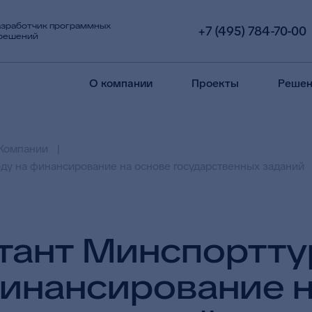
азработчик программных
+7 (495) 784-70-00
 решений
О компании
Проекты
Решен
Компании
ду на финансирование на основе государственных заданий
ьтант Минспортт
финансирование н