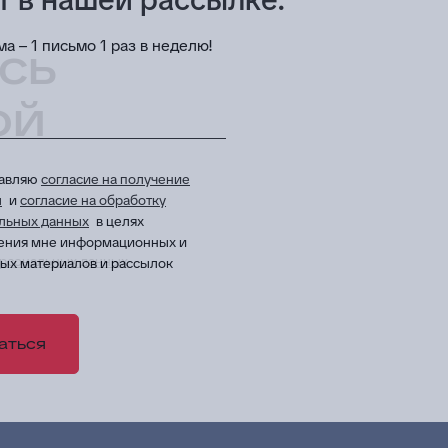
а – 1 письмо 1 раз в неделю!
сь
ой
тавляю
согласие на получение
ы
и
согласие на обработку
льных данных
в целях
ения мне информационных и
рсональных данных
в целях приема и обработки моих обращений и 
ых материалов и рассылок
аться