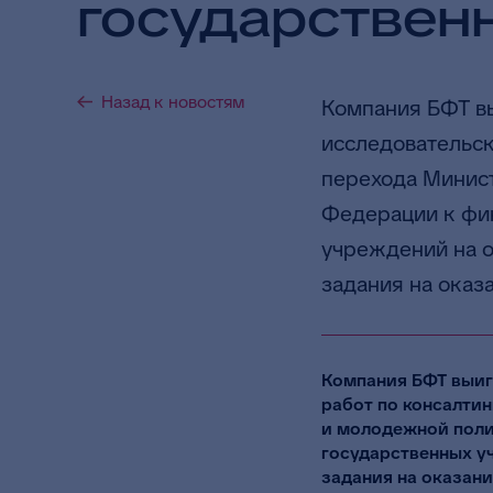
государствен
Назад к новостям
Компания БФТ в
исследовательск
перехода Минист
Федерации к фи
учреждений на о
задания на оказ
Компания БФТ выиг
работ по консалти
и молодежной пол
государственных у
задания на оказани