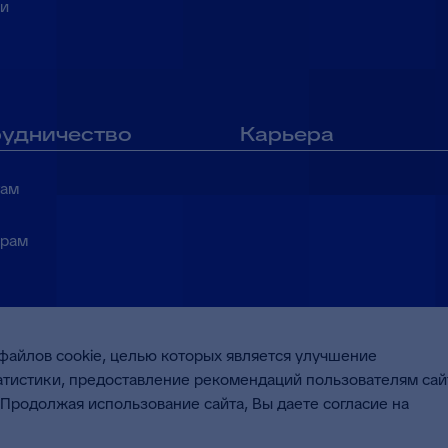
ки
удничество
Карьера
там
ерам
файлов cookie, целью которых является улучшение
татистики, предоставление рекомендаций пользователям сай
дтверждено
Продолжая использование сайта, Вы даете согласие на
народного стандарта