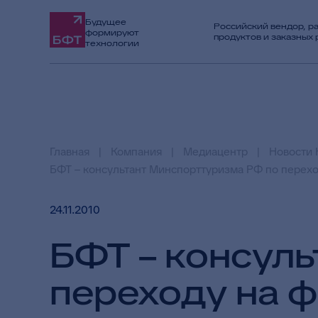
Будущее
Российский вендор, р
формируют
продуктов и заказных
технологии
Главная
Компания
Медиацентр
Новости 
БФТ – консультант Минспорттуризма РФ по перехо
24.11.2010
БФТ – консул
переходу на 