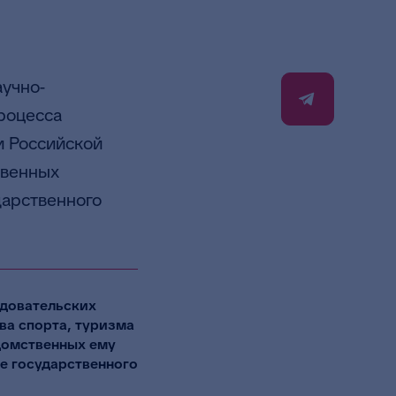
учно-
роцесса
и Российской
твенных
дарственного
едовательских
ва спорта, туризма
домственных ему
е государственного