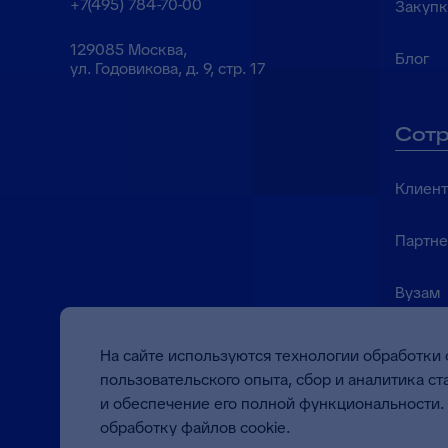
+7(495) 784-70-00
Закуп
129085 Москва,
Блог
ул. Годовикова, д. 9, стр. 17
Сотр
Клиен
Партн
Вузам
На сайте используются технологии обработки 
пользовательского опыта, сбор и аналитика с
Качество работы по
ineed@bft.ru
и обеспечение его полной функциональности. 
сертификатом между
ISO 9001:2015
обработку файлов cookie.