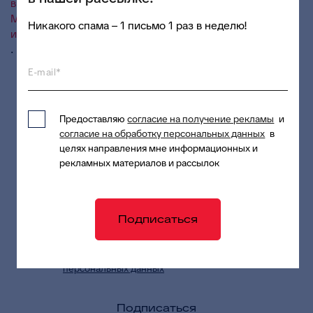
выработаны в ходе совещаний, проводимых
Министерством финансов РФ с органами
Никакого спама – 1 письмо 1 раз в неделю!
исполнительной власти субъектов РФ
.
E-mail*
Предоставляю
согласие на получение рекламы
и
согласие на обработку персональных данных
в
Подпишитесь
целях направления мне информационных и
рекламных материалов и рассылок
на новостной
дайджест
Подписаться
Предоставляю согласие на обработку
персональных данных
в целях приема и
обработки моих обращений и запросов
Подписаться