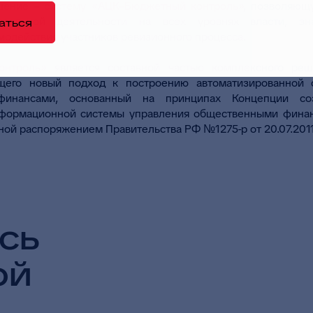
шение –
систему «АЦК–Бюджетный контроль»
, позволяющ
рольной деятельности на всех уровнях власти, зн
аться
одействия участников ревизионного процесса.
онтроль»
является составной частью комплексного ре
щего новый подход к построению автоматизированной 
 финансами, основанный на принципах Концепции со
нформационной системы управления общественными фина
ой распоряжением Правительства РФ №1275-р от 20.07.2011 
сь
ой