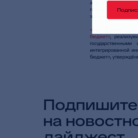
апробированное ре
полный цикл конт
Подпис
эффективность взаим
«АЦК–Бюджетный к
бюджет»
, реализую
государственными
интегрированной и
бюджет», утверждённ
Подпишите
на новостн
дайджест