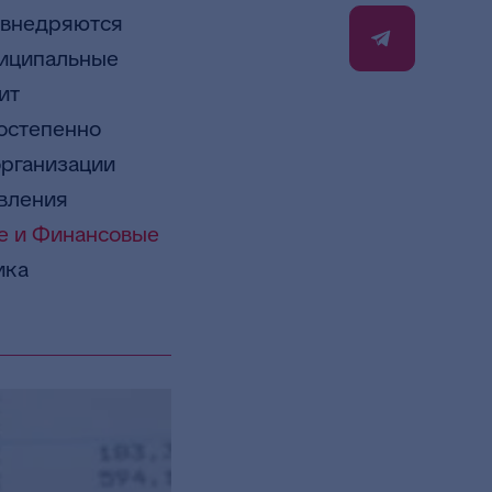
 внедряются
ниципальные
ит
остепенно
рганизации
авления
е и Финансовые
ика