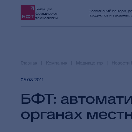
Будущее
Российский вендор, р
формируют
продуктов и заказных
технологии
Главная
Компания
Медиацентр
Новости 
05.08.2011
БФТ: автомат
органах мест