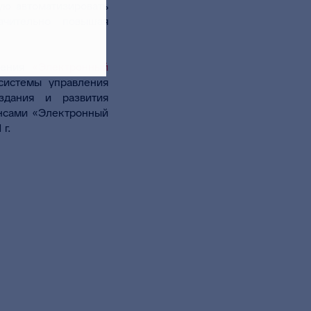
ую автоматизировать
ачительно повышая
шения
«Электронный
системы управления
здания и развития
нсами «Электронный
г.