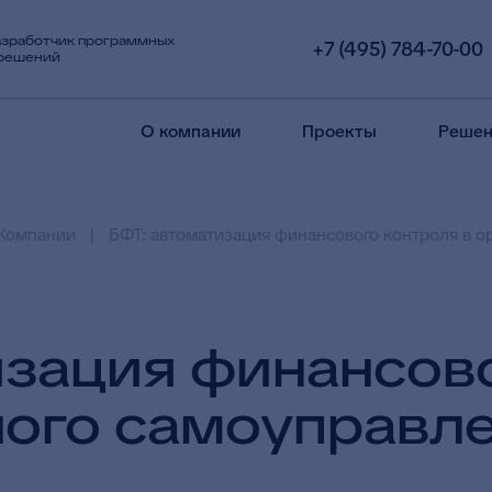
азработчик программных
+7 (495) 784-70-00
 решений
О компании
Проекты
Решен
Компании
БФТ: автоматизация финансового контроля в о
изация финансово
ного самоуправл