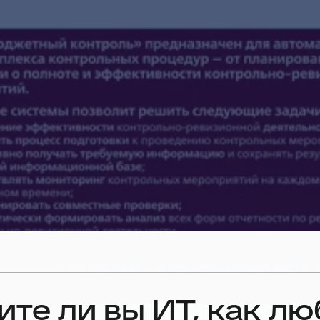
те ли вы ИТ, как л