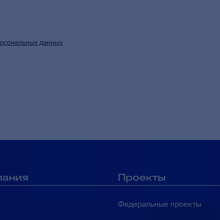
рсональных данных
в целях приема и обработки моих обращений и 
пания
Проекты
Федеральные проекты