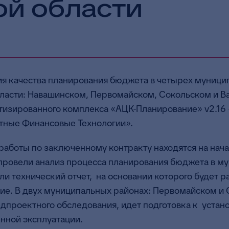
й области
я качества планирования бюджета в четырех муници
ласти: Навашинском, Первомайском, Сокольском и Ва
тизированного комплекса «АЦК-Планирование» v2.16 
тные Финансовые Технологии».
работы по заключенному контракту находятся на нача
провели анализ процесса планирования бюджета в м
ли технический отчет, на основании которого будет 
ние. В двух муниципальных районах: Первомайском и
дпроектного обследования, идет подготовка к устано
ной эксплуатации.