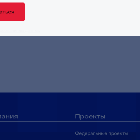
аться
рсональных данных
в целях приема и обработки моих обращений и 
пания
Проекты
Федеральные проекты