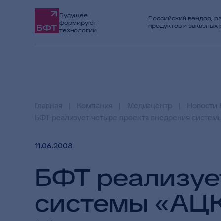
Будущее
Российский вендор, р
формируют
продуктов и заказных
технологии
Главная
Компания
Медиацентр
Новости 
БФТ реализует четыре проекта внедрения систем
11.06.2008
БФТ реализуе
системы «АЦК