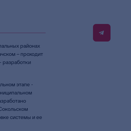
пальных районах
чском – проходит
- разработки
льном этапе -
униципальном
разработано
 Сокольском
вке системы и ее