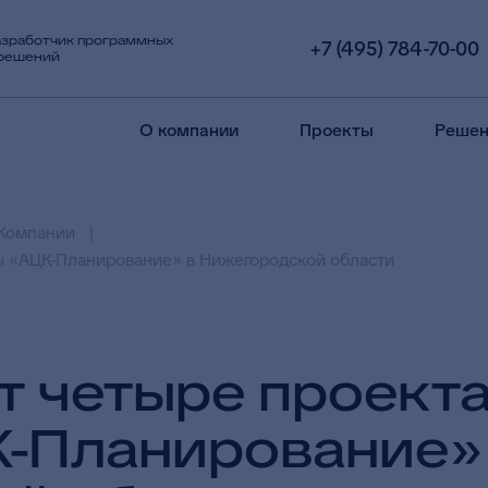
азработчик программных
+7 (495) 784-70-00
 решений
О компании
Проекты
Решен
Компании
ы «АЦК-Планирование» в Нижегородской области
т четыре проект
-Планирование»