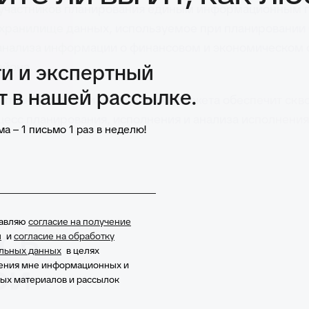
ь участников планирования единым информационным 
 хранилище данных, используемое при планировании
анализа информации о финансовом и экономическом 
айона.
и и экспертный
т в нашей рассылке.
 планирования и исполнения бюджета обеспечит скв
есс планирования, исполнения и анализа исполнени
а – 1 письмо 1 раз в неделю!
тавляю
согласие на получение
сь
ы
и
согласие на обработку
льных данных
в целях
ой
ения мне информационных и
ых материалов и рассылок