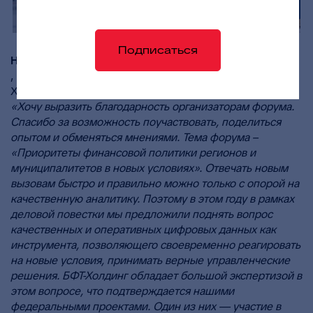
Подписаться
Наталья Зейтениди
, первый заместитель генерального директора БФТ-
Холдинга приветствуя участников Форума, отметила:
«Хочу выразить благодарность организаторам форума.
Спасибо за возможность поучаствовать, поделиться
опытом и обменяться мнениями. Тема форума –
«Приоритеты финансовой политики регионов и
муниципалитетов в новых условиях». Отвечать новым
вызовам быстро и правильно можно только с опорой на
качественную аналитику. Поэтому в этом году в рамках
деловой повестки мы предложили поднять вопрос
качественных и оперативных цифровых данных как
инструмента, позволяющего своевременно реагировать
на новые условия, принимать верные управленческие
решения. БФТ-Холдинг обладает большой экспертизой в
этом вопросе, что подтверждается нашими
федеральными проектами. Один из них — участие в