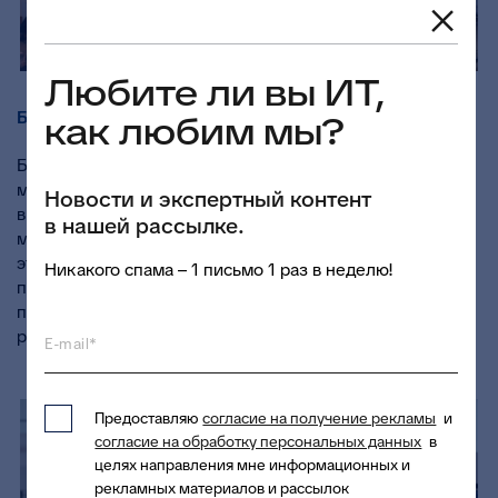
Любите ли вы ИТ,
БФТ-ХОЛДИНГ- ГЛАВНЫЙ ПАРТНЕР ФОРУМА
как любим мы?
БФТ-Холдинг выступил главным партнером
мероприятия. Эксперты Компании ежегодно участвуют
Новости и экспертный контент
в форуме и делятся опытом, полученным в реализации
в нашей рассылке.
масштабных федеральных и региональных проектов. В
этом году в рамках деловой программы были
Никакого спама – 1 письмо 1 раз в неделю!
представлены инструменты сбора и анализа данных и
практические кейсы их применения в сфере
регионального управления.
E-mail*
Предоставляю
согласие на получение рекламы
и
согласие на обработку персональных данных
в
целях направления мне информационных и
рекламных материалов и рассылок