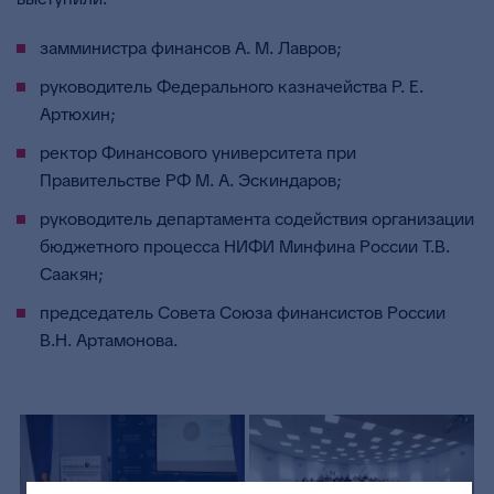
замминистра финансов А. М. Лавров;
руководитель Федерального казначейства Р. Е.
Артюхин;
ректор Финансового университета при
Правительстве РФ М. А. Эскиндаров;
руководитель департамента содействия организации
бюджетного процесса НИФИ Минфина России Т.В.
Саакян;
председатель Совета Союза финансистов России
В.Н. Артамонова.