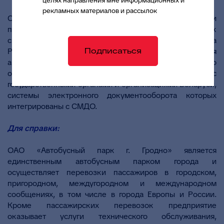
повысилось качество нашей работы»
.
рекламных материалов и рассылок
Стоит также отметить, что в рамках реализации
проекта автобусный парк г. Гродно подключен к
системе межведомственного документооборота
Подписаться
Республики Беларусь (СМДО). Теперь администрация
автобусного парка имеет возможность оперативно
обмениваться электронными документами с
государственными органами и организациями Беларуси,
системы электронного документооборота которых
интегрированы с СМДО.
Для справки:
ОАО «Автобусный парк г. Гродно» является
единственным автобусным парком города и
осуществляет перевозки пассажиров в городском,
пригородном, междугородном и международном
сообщениях, в том числе в города Европы и России.
Кроме пассажирских перевозок предприятие
оказывает услуги технического обслуживания,