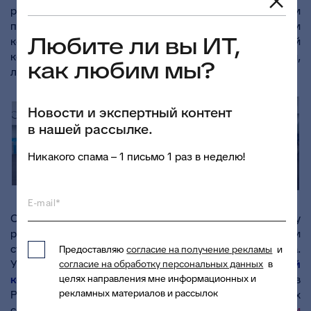
региональных органах власти, текущий статус и
перспективы региональных проектных офисов, модели
Любите ли вы ИТ,
компетенций и оценки профессиональной
компетентности участников проектной деятельности,
как любим мы?
лучшие практики и многие другие вопросы.
Новости и экспертный контент
в нашей рассылке.
Никакого спама – 1 письмо 1 раз в неделю!
E-mail*
С 23 по 25 ноября в Челябинске обсуждали тему
развития системы инфраструктуры поддержки
субъектов малого и среднего предпринимательства.
Предоставляю
согласие на получение рекламы
и
Участниками посвященной этому
VII Всероссийской
согласие на обработку персональных данных
в
целях направления мне информационных и
конференции
стали более 400 человек из 84 регионов
рекламных материалов и рассылок
России. Активное участие в работе тематических
секций приняла и коммерческий директор
Компании