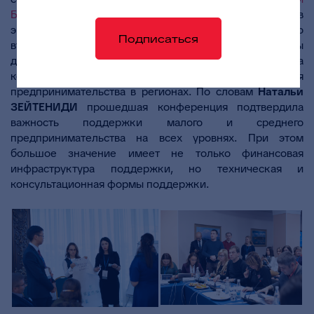
БФТ
Наталья ЗЕЙТЕНИДИ
. Она также вошла в состав
экспертов секции «Регионы-2018», проходившей во
Подписаться
второй и третий день работы форума. В ходе работы
данной секции состоялась презентация и защита
комплексной программы развития
предпринимательства в регионах. По словам
Натальи
ЗЕЙТЕНИДИ
прошедшая конференция подтвердила
важность поддержки малого и среднего
предпринимательства на всех уровнях. При этом
большое значение имеет не только финансовая
инфраструктура поддержки, но техническая и
консультационная формы поддержки.