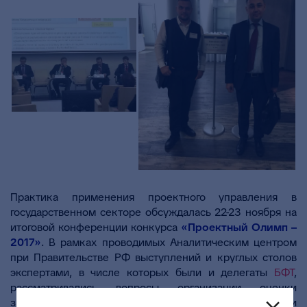
Практика применения проектного управления в
государственном секторе обсуждалась 22-23 ноября на
итоговой конференции конкурса
«Проектный Олимп –
2017»
. В рамках проводимых Аналитическим центром
при Правительстве РФ выступлений и круглых столов
экспертами, в числе которых были и делегаты
БФТ
,
рассматривались вопросы организации оценки
зрелости проектного управления в федеральных и