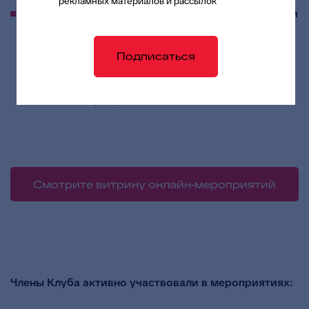
рекламных материалов и рассылок
обновили обучающие курсы для пользователей и
администраторов систем АЦК
– дополнили и
усовершенствовали обучающую программу по
Подписаться
системам «АЦК-Финансы», «АЦК-Планирование» и
«АЦК-Госзаказ», а также добавили новые спецкурсы
для администраторов систем.
Смотрите витрину онлайн-мероприятий
Члены Клуба активно участвовали в мероприятиях: