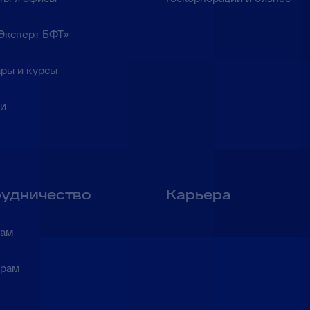
Эксперт БФТ»
ры и курсы
ки
удничество
Карьера
там
ерам