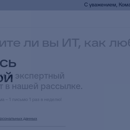
С уважением, Кома
те ли вы ИТ, как л
сь
ой
и и экспертный
т в нашей рассылке.
а – 1 письмо 1 раз в неделю!
рсональных данных
в целях приема и обработки моих обращений и 