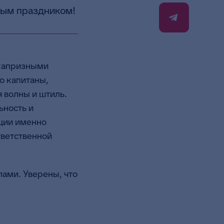
ным праздником!
 капризными
о капитаны,
 волны и штиль.
ьность и
ации именно
тветственной
ами. Уверены, что