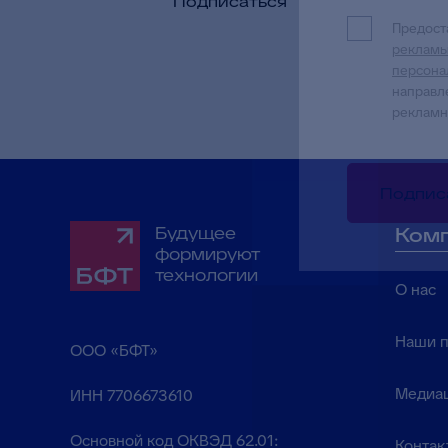
Подписаться
Предос
реклам
персона
направл
рекламн
Подпис
Будущее
Ком
формируют
технологии
О нас
Наши 
ООО «БФТ»
Медиа
ИНН 7706673610
Основной код ОКВЭД 62.01:
Контак