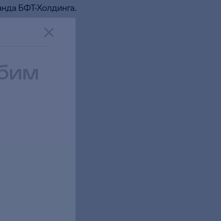
нда БФТ-Холдинга.
юбим
запросов