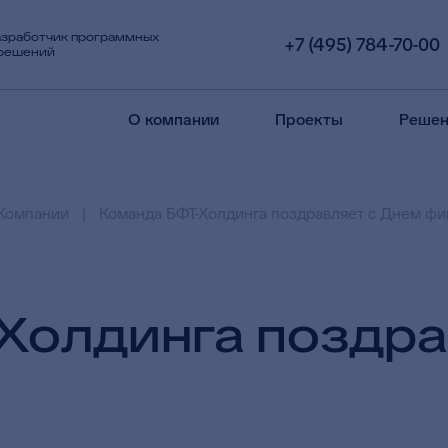
азработчик программных
+7 (495) 784-70-00
 решений
О компании
Проекты
Решен
Компании
Команда БФТ-Холдинга поздравляет с Днем фи
Холдинга поздра