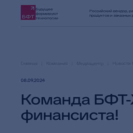
Будущее
Российский вендор, р
формируют
продуктов и заказных
технологии
Главная
Компания
Медиацентр
Новости 
08.09.2024
Команда БФТ-
финансиста!