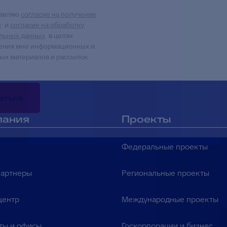
тавляю
согласие на получение
ы
и
согласие на обработку
льных данных
в целях
ения мне информационных и
ых материалов и рассылок
аться
пания
Проекты
Федеральные проекты
партнеры
Региональные проекты
центр
Международные проекты
ты и офисы
Госкорпорации и бизнес