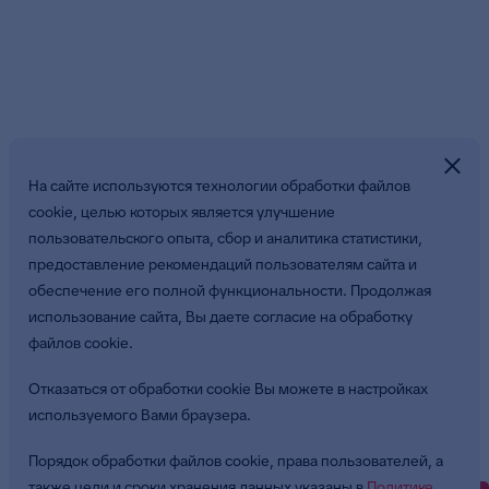
Подпишитесь
На сайте используются технологии обработки файлов
на новостной
cookie, целью которых является улучшение
пользовательского опыта, сбор и аналитика статистики,
дайджест
предоставление рекомендаций пользователям сайта и
обеспечение его полной функциональности. Продолжая
использование сайта, Вы даете согласие на обработку
файлов cookie.
Предоставляю согласие на обработку
персональных данных
в целях приема и
Отказаться от обработки cookie Вы можете в настройках
обработки моих обращений и запросов
используемого Вами браузера.
Подписаться
Порядок обработки файлов cookie, права пользователей, а
также цели и сроки хранения данных указаны в
Политике