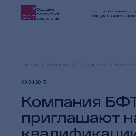
Будущее
Российский вендор, р
формируют
продуктов и заказных
технологии
Главная
Компания
Медиацентр
Новости 
08.04.2015
Компания БФТ 
приглашают н
квалификации