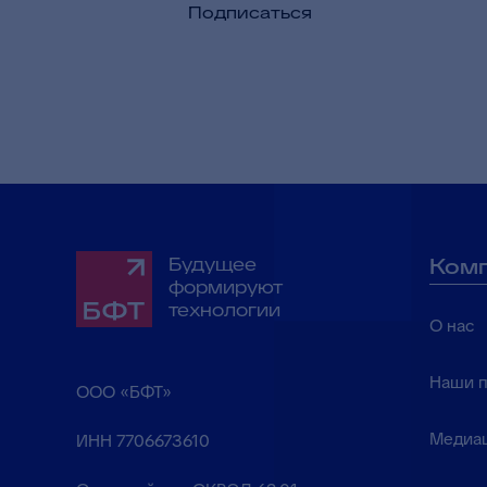
Подписаться
Будущее
Ком
формируют
технологии
О нас
Наши 
ООО «БФТ»
Медиа
ИНН 7706673610