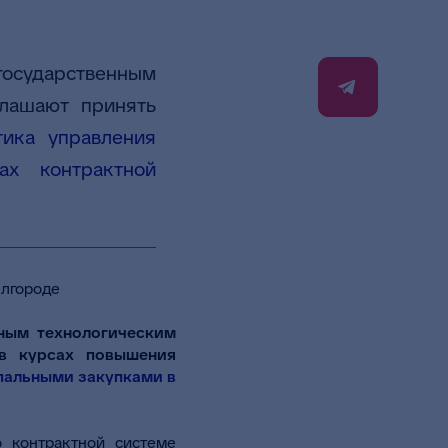
осударственным
глашают принять
тика управления
ах контрактной
ным технологическим
 в курсах повышения
пальными закупками в
 контрактной системе