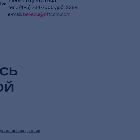
Учебного центра БФТ
тел.: (495) 784-7000 доб. 2289
e-mail:
bel-edu@bftcom.com
сь
ой
рсональных данных
в целях приема и обработки моих обращений и 