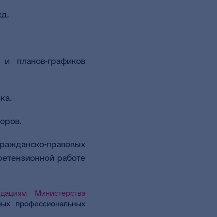
жд.
 и планов-графиков
ка.
оров.
гражданско-правовых
ретензионной работе
ндациям Министерства
ых профессиональных