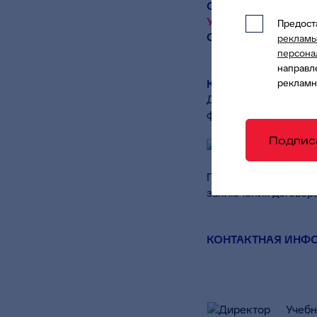
СКОЛЬКО СТОИТ?
Участие платное.
Предос
Стоимость уточняй
реклам
персона
направл
КАК ЗАРЕГИСТРИР
рекламн
Для подачи заявки 
форму регистрации:
Подпис
После регистрации 
заключения договора
КОНТАКТНАЯ ИНФ