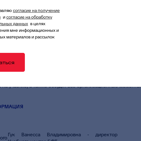
тавляю
согласие на получение
те в Учебном Центре БФТ.
ы
и
согласие на обработку
льных данных
в целях
ения мне информационных и
ОВАТЬСЯ?
ых материалов и рассылок
на участие в курсах повышения квалификации необходимо 
аться
в течение двух рабочих дней с Вами свяжутся специал
 на участие, а также обсудят все организационные моменты
ОРМАЦИЯ
Гук Ванесса Владимировна - директор