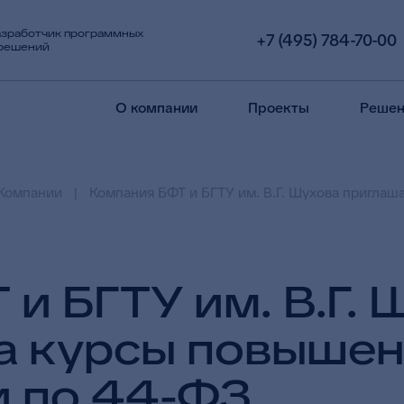
азработчик программных
+7 (495) 784-70-00
 решений
О компании
Проекты
Решен
Компании
Компания БФТ и БГТУ им. В.Г. Шухова пригла
и БГТУ им. В.Г. 
а курсы повыше
 по 44-ФЗ