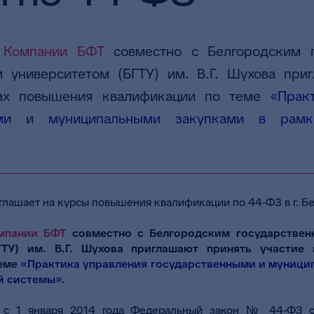
 Компании БФТ
совместно с Белгородским г
м университетом (БГТУ) им. В.Г. Шухова при
сах повышения квалификации по теме
«Прак
ыми и муниципальными закупками в рамк
мпании БФТ
совместно с Белгородским государствен
ГТУ) им. В.Г. Шухова приглашают принять участие
теме
«Практика управления государственными и муници
й системы»
.
 с 1 января 2014 года Федеральный закон № 44-ФЗ о