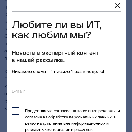
целью выявления лучших поставщиков и развития
конкурентной среды в сфере закупок. Принять участие
в нем могут компании – участники процедур закупок,
Любите ли вы ИТ,
вне зависимости от формы собственности.
как любим мы?
Организаторы конкурса – Торгово-промышленная
палата РФ и Межрегиональная общественная
организация «Московская ассоциация
Новости и экспертный контент
предпринимателей».
в нашей рассылке.
Конкурс проводится в разных отраслевых категориях.
Никакого спама – 1 письмо 1 раз в неделю!
Победителей в своих номинациях определяет
компетентный конкурсный совет на основе анализа
E-mail*
объективных показателей: ориентированность на
госзаказ, качество его выполнения, количество
выигранных торгов и так далее.
Предоставляю
согласие на получение рекламы
и
согласие на обработку персональных данных
в
целях направления мне информационных и
рекламных материалов и рассылок