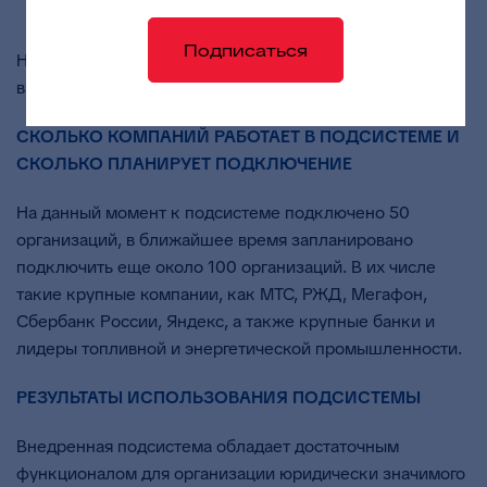
электронном виде.
Подписаться
На следующем этапе работодатели смогут
взаимодействовать с «Работой в России» через API.
СКОЛЬКО КОМПАНИЙ РАБОТАЕТ В ПОДСИСТЕМЕ И
СКОЛЬКО ПЛАНИРУЕТ ПОДКЛЮЧЕНИЕ
На данный момент к подсистеме подключено 50
организаций, в ближайшее время запланировано
подключить еще около 100 организаций. В их числе
такие крупные компании, как МТС, РЖД, Мегафон,
Сбербанк России, Яндекс, а также крупные банки и
лидеры топливной и энергетической промышленности.
РЕЗУЛЬТАТЫ ИСПОЛЬЗОВАНИЯ ПОДСИСТЕМЫ
Внедренная подсистема обладает достаточным
функционалом для организации юридически значимого