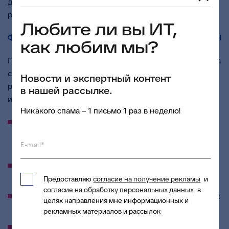
документооборота. Доступ работодателям и
работникам предоставляется на бесплатной основе.
Любите ли вы ИТ,
ФУНКЦИОНАЛЬНЫЕ ВОЗМОЖНОСТИ ПОДСИСТЕМЫ
как любим мы?
Подсистема электронного кадрового документооборота
содержит набор инструментов, необходимых для
Новости и экспертный контент
работы с кадровыми документами в электронном виде,
в нашей рассылке.
и предоставляет такие возможности, как:
Никакого спама – 1 письмо 1 раз в неделю!
Обеспечение процессов оформления,
формирования и обработки более 70 видов
E-mail*
электронных документов;
Подписание электронных документов электронной
подписью ЕСИА;
Предоставляю
согласие на получение рекламы
и
согласие на обработку персональных данных
в
Обеспечение юридической значимости подписанных
целях направления мне информационных и
документов;
рекламных материалов и рассылок
Хранение кадровых документов, подписанных в