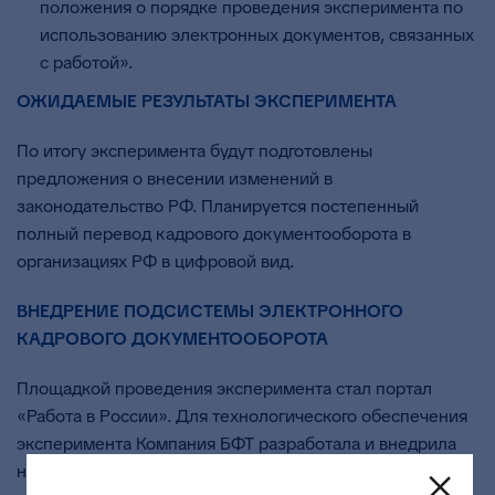
положения о порядке проведения эксперимента по
использованию электронных документов, связанных
с работой».
ОЖИДАЕМЫЕ РЕЗУЛЬТАТЫ ЭКСПЕРИМЕНТА
По итогу эксперимента будут подготовлены
предложения о внесении изменений в
законодательство РФ. Планируется постепенный
полный перевод кадрового документооборота в
организациях РФ в цифровой вид.
ВНЕДРЕНИЕ ПОДСИСТЕМЫ ЭЛЕКТРОННОГО
КАДРОВОГО ДОКУМЕНТООБОРОТА
Площадкой проведения эксперимента стал портал
«Работа в России». Для технологического обеспечения
эксперимента Компания БФТ разработала и внедрила
на портал подсистему электронного кадрового