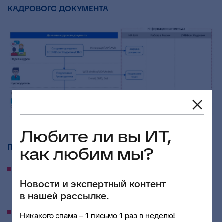
КАДРОВОГО ДОКУМЕНТА
Любите ли вы ИТ,
ПРЕИМУЩЕСТВА
HRLINK
как любим мы?
Создание электронной цифровой подписи
(ЭЦП)
для сотрудников
– облачная УНЭП генерируется
Новости и экспертный контент
прямо в HRlink.
в нашей рассылке.
Авторизация через портал госуслуг (ЕПГУ) –
Никакого спама – 1 письмо 1 раз в неделю!