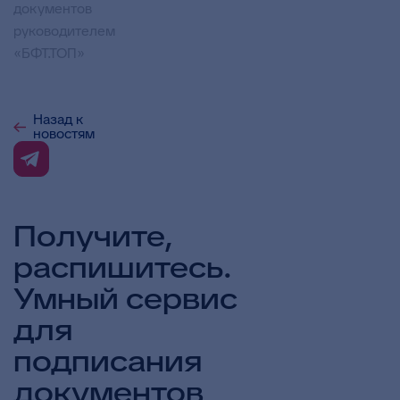
документов
руководителем
«БФТ.ТОП»
Назад к
новостям
Получите,
распишитесь.
Умный сервис
для
подписания
документов