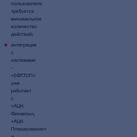
пользователя
требуется
минимальное
количество
действий;
интеграция
с
системами
–
«БФТ.ТОП»
уже
работает
с
«АЦК-
Финансы»,
«АЦК-
Планирование»
и