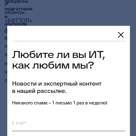
процессы
и
подготовки
нюансы.
и
«БФТ.ТОП»
контроля
организует
самостоятельно.
все
процессы
Любите ли вы ИТ,
подготовки
как любим мы?
и
контроля
самостоятельно.
Новости и экспертный контент
в нашей рассылке.
Никакого спама – 1 письмо 1 раз в неделю!
Авторизоваться
в системе
. С
E-mail*
другими
системами