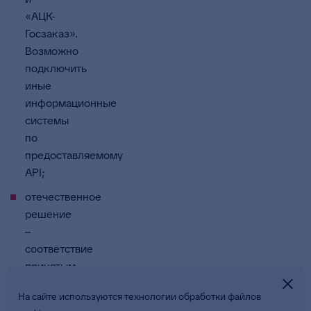
«АЦК-
Госзаказ».
Возможно
подключить
иные
информационные
системы
по
предоставляемому
API;
отечественное
решение
–
соответствие
принятым
законодательным
На сайте используются технологии обработки файлов
нормам.