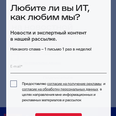
Любите ли вы ИТ,
как любим мы?
Подпишитесь
на новостной
Новости и экспертный контент
дайджест
в нашей рассылке.
Никакого спама – 1 письмо 1 раз в неделю!
Предоставляю согласие на обработку
персональных данных
в целях приема и
E-mail*
обработки моих обращений и запросов
Подписаться
Предоставляю
согласие на получение рекламы
и
согласие на обработку персональных данных
в
целях направления мне информационных и
рекламных материалов и рассылок