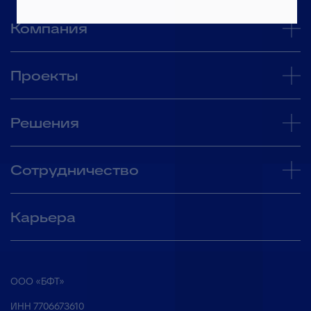
Компания
Проекты
Решения
Сотрудничество
Карьера
ООО «БФТ»
ИНН 7706673610