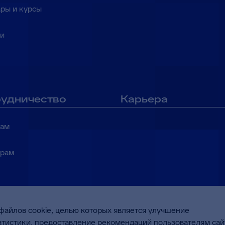
ры и курсы
ки
удничество
Карьера
там
ерам
файлов cookie, целью которых является улучшение
татистики, предоставление рекомендаций пользователям сай