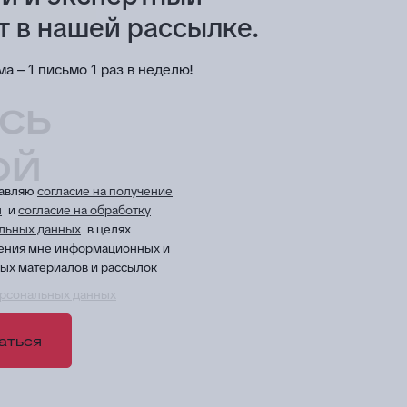
т в нашей рассылке.
а – 1 письмо 1 раз в неделю!
сь
ой
тавляю
согласие на получение
ы
и
согласие на обработку
льных данных
в целях
ения мне информационных и
ых материалов и рассылок
рсональных данных
в целях приема и обработки моих обращений и 
аться