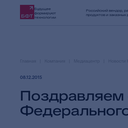
Будущее
Российский вендор, р
формируют
продуктов и заказных
технологии
Главная
Компания
Медиацентр
Новости 
08.12.2015
Поздравляем 
Федерального