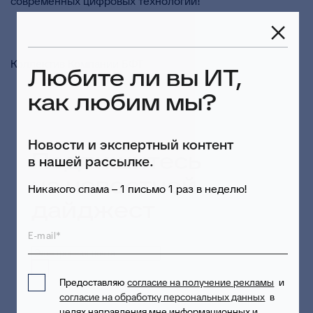
современных цифровых технологий!
Коллектив Компании БФТ
Любите ли вы ИТ,
как любим мы?
Новости и экспертный контент
Подпишитесь
в нашей рассылке.
на новостной
Никакого спама – 1 письмо 1 раз в неделю!
дайджест
E-mail*
Предоставляю согласие на обработку
Предоставляю
согласие на получение рекламы
и
персональных данных
в целях приема и
согласие на обработку персональных данных
в
обработки моих обращений и запросов
целях направления мне информационных и