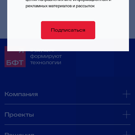
Подписаться
рекламных материалов и рассылок
Подписаться
Будущее
формируют
технологии
Компания
Проекты