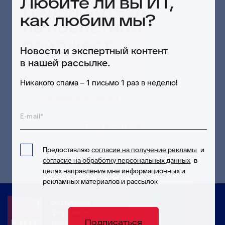
Любите ли вы ИТ,
Подпишитесь
как любим мы?
на новостной
дайджест
Новости и экспертный контент
в нашей рассылке.
Никакого спама – 1 письмо 1 раз в неделю!
Предоставляю согласие на обработку
персональных данных
в целях приема и
обработки моих обращений и запросов
E-mail*
Подписаться
Предоставляю
согласие на получение рекламы
и
согласие на обработку персональных данных
в
целях направления мне информационных и
рекламных материалов и рассылок
Будущее
формируют
Подписаться
технологии