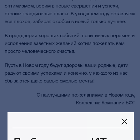
оптимизмом, верим в новые свершения и успехи,
строим грандиозные планы. В уходящем году оставляем
все плохое, забирая с собой в новый только лучшее.
В преддверии хороших событий, позитивных перемен и
исполнения заветных желаний хотим пожелать вам
просто человеческого счастья.
Пусть в Новом году будут здоровы ваши родные, дети
радуют своими успехами и конечно, у каждого из нас
сбываются даже самые смелые мечты!
С наилучшими пожеланиями в Новом году,
Коллектив Компании БФТ