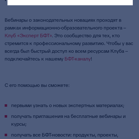
Вебинары о законодательных новациях проходят в
рамках информационно-образовательного проекта –
Клуб «Эксперт БФТ»
. Это сообщество для тех, кто
стремится к профессиональному развитию. Чтобы у вас
всегда был быстрый доступ ко всем ресурсам Клуба –
подключайтесь к нашему
БФТ-каналу
!
С его помощью вы сможете:
первыми узнать о новых экспертных материалах;
получать приглашения на бесплатные вебинары и
курсы;
получать все БФТ-новости: продукты, проекты,