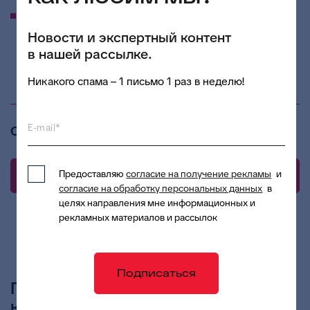
Проведение семинаров и вебинаров по тематике
бюджетного (бухгалтерского) учета, применения
Новости и экспертный контент
федеральных стандартов бухгалтерского учета
в нашей рассылке.
государственных финансов.
Никакого спама – 1 письмо 1 раз в неделю!
E-mail*
Старт
10:00 (МСК) | 27 июля
Предоставляю
согласие на получение рекламы
и
Принять участие
согласие на обработку персональных данных
в
целях направления мне информационных и
рекламных материалов и рассылок
Подписаться
Подключайтесь к Телеграм-
каналу