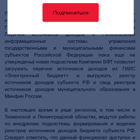
образований.
Подписаться
По факту принятия соответствующих нормативно-
правовых актов (форматы и правила взаимодействия с
ГИИС «Электронный бюджет» для загрузки данных
Перечня источников доходов в Региональные
информационные системы управления
государственными и муниципальными финансами
субъектов Российской Федерации пока еще не
утверждены) новая подсистема Компании БФТ позволит
загружать перечни источников доходов из ГИИС
«Электронный Бюджет» и выгружать реестр
источников доходов субъекта РФ и свод реестров
источников доходов муниципального образования в
Минфин России.
В настоящее время в ряде регионов, в том числе в
Тюменской и Ленинградской областях, ведутся работы
по внедрению подсистемы формирования и ведения
реестров источников доходов бюджета субъекта РФ.
Следует отметить, что данный функционал доступен и