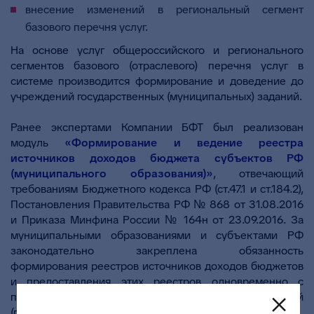
внесение изменений в региональный сегмент
базового перечня услуг.
На основе услуг общероссийского и регионального
сегментов базового (отраслевого) перечня услуг в
системе производится формирование и доведение до
учреждений государственных (муниципальных) заданий.
Ранее экспертами Компании БФТ был реализован
модуль
«Формирование и ведение реестра
источников доходов бюджета субъектов РФ
(муниципального образования)»
, отвечающий
требованиям Бюджетного кодекса РФ (ст.47.1 и ст.184.2),
Постановления Правительства РФ № 868 от 31.08.2016
и Приказа Минфина России № 164н от 23.09.2016. За
муниципальными образованиями и субъектами РФ
законодательно закреплена обязанность
формирования реестров источников доходов бюджетов
и предоставления этих реестров одновременно с
проектом Закона (решения) в Законодательный
(представительный) орган.