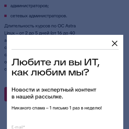
администраторов;
сетевых администраторов.
Длительность курсов по ОС Astra
Linux – от 2 до 5 дней (от 16 до 40
академических часов
соответственно). По окончании
слушателям выдается удостоверение
Любите ли вы ИТ,
о повышении квалификации и
сертификат вендорского образца.
как любим мы?
Новости и экспертный контент
УЗНАТЬ ПРОГРАММУ И
в нашей рассылке.
ЗАРЕГИСТРИРОВАТЬСЯ
Никакого спама – 1 письмо 1 раз в неделю!
E-mail*