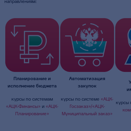
направлениям:
Планирование и
Автоматизация
исполнение бюджета
закупок
и
курсы по системам
курсы по системе
«АЦК-
курсы
«АЦК-Финансы»
и
«АЦК-
Госзаказ»/«АЦК-
ком
Планирование»
Муниципальный заказ»