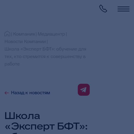
Компания
Медиацентр
Новости Компании
Школа «Эксперт БФТ»: обучение для
тех, кто стремится к совершенству в
работе
Назад к новостям
Школа
«Эксперт БФТ»: