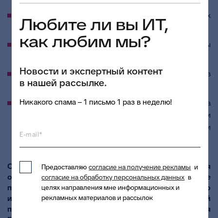
автоматизацию всех основных закупочных
Любите ли вы ИТ,
процессов;
как любим мы?
надежность и бесперебойность системы
государственных и муниципальных закупок;
Новости и экспертный контент
высокую степень защиты информации в
в нашей рассылке.
соответствии с требованиями законодательства;
Никакого спама – 1 письмо 1 раз в неделю!
рациональное расходование бюджетных средств за
счет более низкой стоимости внедрения и
сопровождения по сравнению с зарубежными
E-mail*
аналогами.
Стоит отметить, что
Компания БФТ
является
Предоставляю
согласие на получение рекламы
и
официальным дистрибьютором IBS по продаже
согласие на обработку персональных данных
в
платформы «СКАЛА-Р». Узнать более подробную
целях направления мне информационных и
рекламных материалов и рассылок
информацию о конвергентной вычислительной
платформе «СКАЛА-Р» и условиях её приобретения