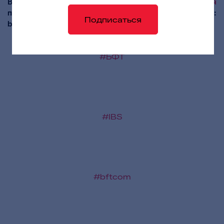
Вы можете в
Департаменте регионального развития
по телефону: (495) 784–70–00 или e-mail:
Подписаться
bft@bftcom.com
#БФТ
#IBS
#bftcom