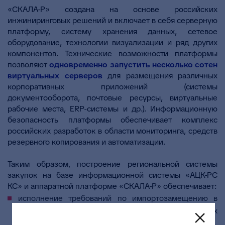
«СКАЛА-Р» создана на основе российских
инжиниринговых решений и включает в себя серверную
платформу, систему хранения данных, сетевое
оборудование, технологии визуализации и ряд других
компонентов. Технические возможности платформы
позволяют
одновременно запустить несколько сотен
виртуальных серверов
для размещения различных
корпоративных приложений (системы
документооборота, почтовые ресурсы, виртуальные
рабочие места, ERP-системы и др.). Информационную
безопасность платформы обеспечивает комплекс
российских разработок в области мониторинга, средств
резервного копирования и автоматизации.
Таким образом, построение региональной системы
закупок на базе информационной системы «АЦК-РС
КС» и аппаратной платформе «СКАЛА-Р» обеспечивает:
исполнение требований по импортозамещению в
части построения региональных информационных
систем на базе российских IT-решений;