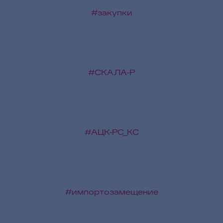
#закупки
#СКАЛА-Р
#АЦК-РС_КС
#импортозамещение