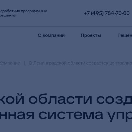
азработчик программных
+7 (495) 784-70-00
 решений
О компании
Проекты
Решен
Компании
В Ленинградской области создается централи
кой области соз
нная система уп