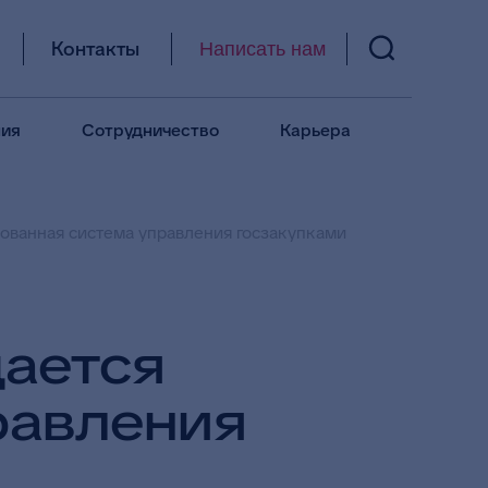
Контакты
Написать нам
ия
Сотрудничество
Карьера
зованная система управления госзакупками
дается
равления