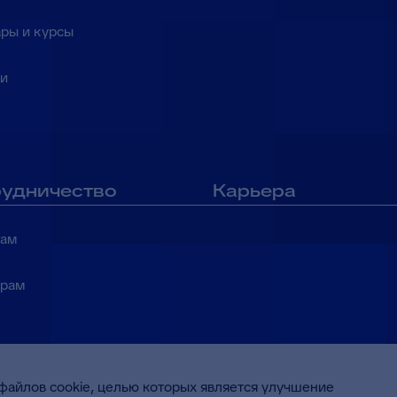
ры и курсы
ки
удничество
Карьера
там
ерам
файлов cookie, целью которых является улучшение