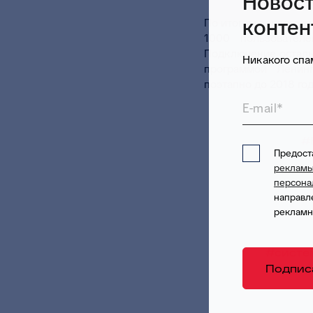
Новост
контен
По итогам первого 
1000 пользовател
Подключение остальн
Никакого спам
программой Ленин
поэтапно до 2018 год
E-mail*
#
Предос
реклам
персона
направл
рекламн
#систе
Подпис