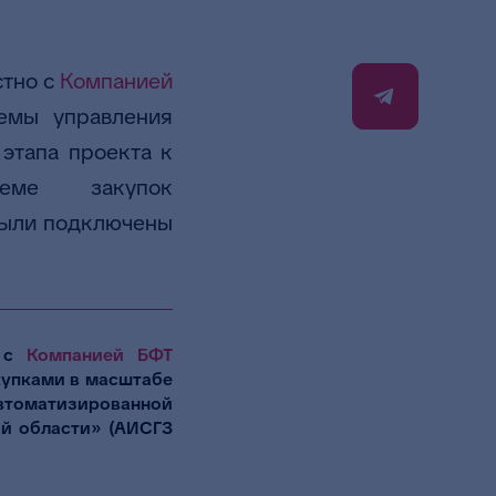
стно с
Компанией
емы управления
этапа проекта к
теме закупок
были подключены
о с
Компанией БФТ
купками в масштабе
втоматизированной
ой области» (АИСГЗ