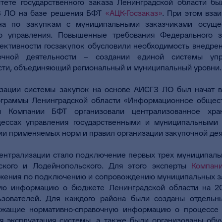
тете государственного заказа Ленинградской области б
З ЛО на базе решения БФТ
«АЦК-Госзаказ»
. При этом вза
ана по закупкам с муниципальными заказчиками осуще
го управления. Повышенные требования Федеральног
ективности госзакупок обусловили необходимость внедрен
почной деятельности – создании единой системы упр
сти, объединяющий региональный и муниципальный уровни.
зации системы закупок на основе АИСГЗ ЛО был начат в
ограммы Ленинградской области «Информационное общес
ты Компании БФТ организовали централизованное хра
ессах управления государственными и муниципальными 
и применяемых норм и правил организации закупочной дея
ентрализации стало подключение первых трех муниципаль
жского и Лодейнопольского. Для этого эксперты
Компан
жения по подключению и сопровождению муниципальных за
ую информацию о бюджете Ленинградской области на 20
ьзователей. Для каждого района были созданы отдель
ержащие нормативно-справочную информацию о процессе 
я эксплуатация системы, а также были организованы обу