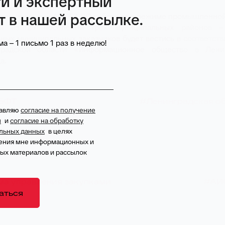
и и экспертный
т в нашей рассылке.
этапа проекта в АИСГЗ ЛО работают в режиме промышленной
ей из 29 поселений трех муниципальных районов – 
ых муниципальных заказчиков будет вестись в соответств
а – 1 письмо 1 раз в неделю!
градской области «Информационное общество в Ленин
а.
БФТ
#Ленинградская о
тавляю
согласие на получение
ы
и
согласие на обработку
льных данных
в целях
ения мне информационных и
ых материалов и рассылок
ма управления закупками
#АИ
аться