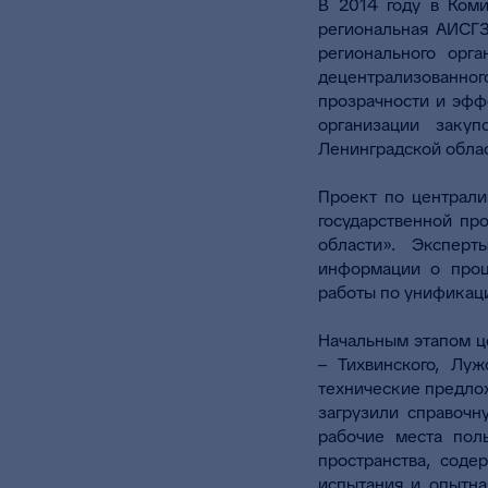
В 2014 году в Коми
региональная АИСГ
регионального орг
децентрализованно
прозрачности и эфф
организации заку
Ленинградской обла
Проект по централи
государственной пр
области». Экспер
информации о проц
работы по унификаци
Начальным этапом ц
– Тихвинского, Лу
технические предло
загрузили справочн
рабочие места пол
пространства, сод
испытания и опытна