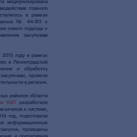
ыла модернизирована
имодействие главного
ствлялось в рамках
о закона № 44-ФЗ к
ия нового подхода к
авления закупками
 2015 году в рамках
тво в Ленинградской
нение и обработку
закупками, провели
тельности в регионе.
ных районов области
ии БФТ
разработали
казчиков к системе,
16 год, подготовили
ные информационные
закупок, проведены
чение и оперативная