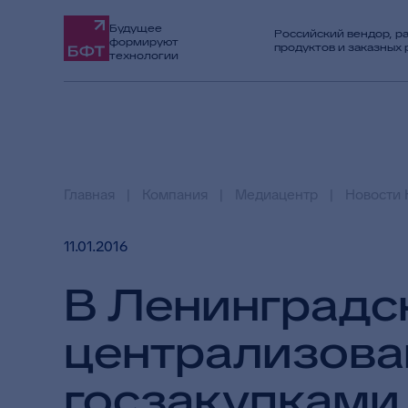
Будущее
Российский вендор, р
формируют
продуктов и заказных
технологии
Главная
Компания
Медиацентр
Новости 
11.01.2016
В Ленинградс
централизова
госзакупками