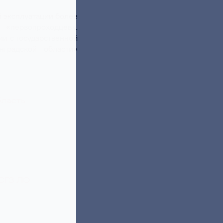
 эксплуатации более
«первопроходцев».
ии с государственной
градской области»
бласть
СГЗ ЛО