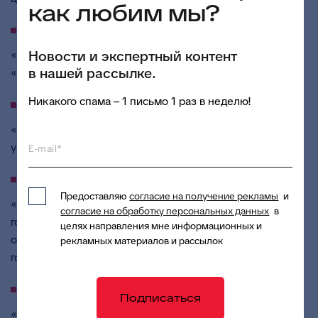
как любим мы?
11 сентября в 10:00 (мск)
Новости и экспертный контент
«Цифровые сервисы в сфере ЖКХ на базе Платформы
в нашей рассылке.
«Цифровое ЖКХ»
Никакого спама – 1 письмо 1 раз в неделю!
15 сентября в 10:00 (мск)
«Аналитические инструменты для эффективного
управления регионом и реализации нацпроектов»
E-mail*
23 сентября в 10:00 (мск)
Предоставляю
согласие на получение рекламы
и
«Новации законодательства для органов
согласие на обработку персональных данных
в
государственной власти и местного самоуправления:
целях направления мне информационных и
особенности прогнозирования на период 2021-2023
рекламных материалов и рассылок
годов, изменения 2021 года»
29 сентября в 10:00 (мск)
Подписаться
«Система управления земельно-имущественными