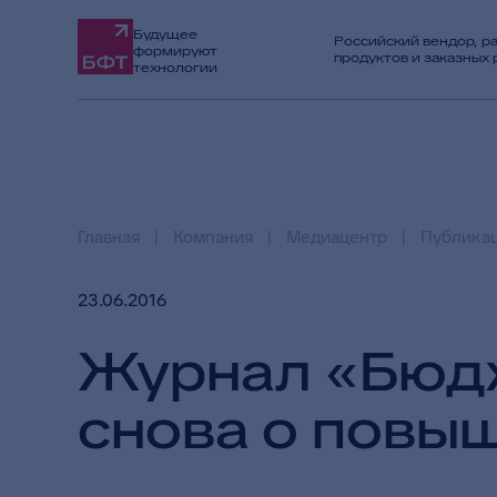
Будущее
Российский вендор, р
формируют
продуктов и заказных
технологии
Главная
Компания
Медиацентр
Публика
23.06.2016
Журнал «Бюдж
снова о повы