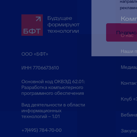
направл
рекламн
Будущее
Ком
формируют
технологии
Подпис
О нас
Наши 
ООО «БФТ»
Медиа
ИНН 7706673610
Основной код ОКВЭД 62.01:
Контак
Разработка компьютерного
программного обеспечения
Клуб «
Вид деятельности в области
информационных
Вебина
технологий – 1.01
+7(495) 784-70-00
Закуп