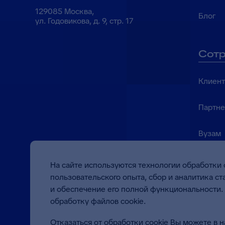
129085 Москва,
Блог
ул. Годовикова, д. 9, стр. 17
Сотр
Клиен
Партн
Вузам
На сайте используются технологии обработки 
пользовательского опыта, сбор и аналитика с
Качество работы по
ineed@bft.ru
и обеспечение его полной функциональности. 
сертификатом между
ISO 9001:2015
обработку файлов cookie.
Отказаться от обработки cookie Вы можете в 