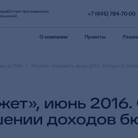
азработчик программных
+7 (495) 784-70-00
 решений
О компании
Проекты
Решен
ции в СМИ
Журнал «Бюджет», июнь 2016. Статья «И сно
ет», июнь 2016. 
шении доходов 