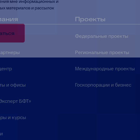
ения мне информационных и
ых материалов и рассылок
пания
Проекты
аться
Федеральные проекты
партнеры
Региональные проекты
центр
Международные проекты
ты и офисы
Госкорпорации и бизнес
Эксперт БФТ»
ры и курсы
ки