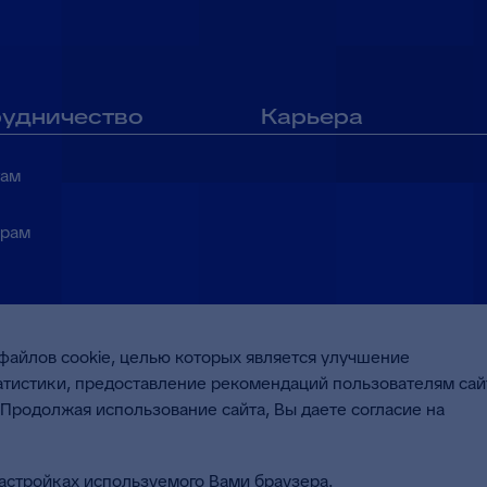
удничество
Карьера
там
ерам
файлов cookie, целью которых является улучшение
татистики, предоставление рекомендаций пользователям сай
дтверждено
Продолжая использование сайта, Вы даете согласие на
народного стандарта
настройках используемого Вами браузера.