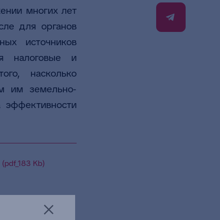
ении многих лет
сле для органов
ных источников
ся налоговые и
ого, насколько
м им земельно-
а эффективности
(pdf_183 Kb)