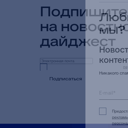
Подпишите
Люби
на новостн
мы?
дайджест
Новост
контен
Предоставляю согласие на обработку
пе
Никакого спам
Подписаться
E-mail*
Предос
реклам
персона