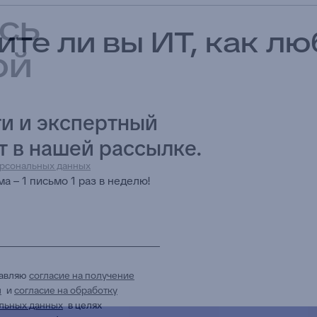
сь
те ли вы ИТ, как л
ой
и и экспертный
т в нашей рассылке.
рсональных данных
в целях приема и обработки моих обращений и 
а – 1 письмо 1 раз в неделю!
тавляю
согласие на получение
ы
и
согласие на обработку
льных данных
в целях