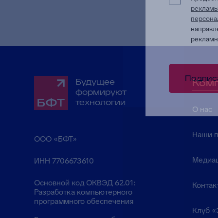
реклам
персона
направл
рекламн
Подпис
Будущее
Ком
формируют
технологии
О нас
Наши 
ООО «БФТ»
Медиа
ИНН 7706673610
Основной код ОКВЭД 62.01:
Контак
Разработка компьютерного
программного обеспечения
Клуб «