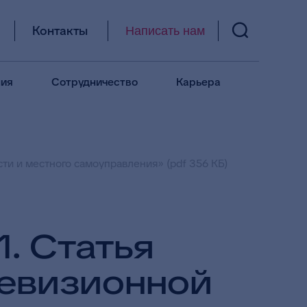
Контакты
Написать нам
ия
Сотрудничество
Карьера
ти и местного самоуправления» (pdf 356 КБ)
. Статья
ревизионной