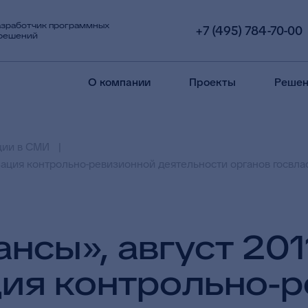
азработчик программных
+7 (495) 784-70-00
 решений
О компании
Проекты
Решен
ции в СМИ
зация контрольно-ревизионной деятельности органов госвлас
сы», август 2011
ия контрольно-