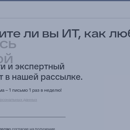
те ли вы ИТ, как л
сь
ой
и и экспертный
т в нашей рассылке.
а – 1 письмо 1 раз в неделю!
рсональных данных
в целях приема и обработки моих обращений и 
тавляю
согласие на получение