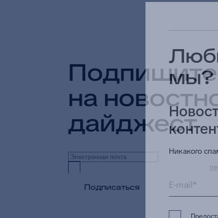
Люби
Подпишите
мы?
на новостн
Новост
дайджест
контен
Никакого спам
Предоставляю согласие на обработку
пе
E-mail*
Подписаться
Предос