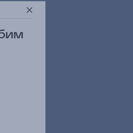
юбим
запросов