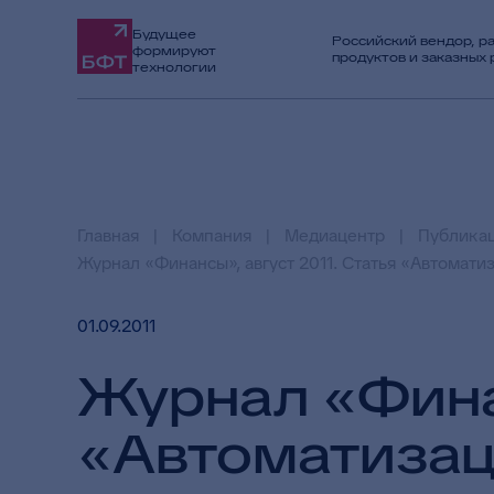
Будущее
Российский вендор, р
формируют
продуктов и заказных
технологии
Главная
Компания
Медиацентр
Публика
Журнал «Финансы», август 2011. Статья «Автомати
01.09.2011
Журнал «Финан
«Автоматизац