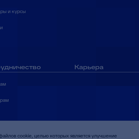
ры и курсы
ки
удничество
Карьера
там
ерам
файлов cookie, целью которых является улучшение