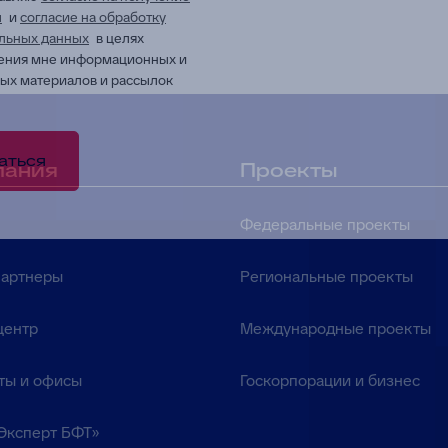
ы
и
согласие на обработку
льных данных
в целях
ения мне информационных и
ых материалов и рассылок
аться
пания
Проекты
Федеральные проекты
партнеры
Региональные проекты
центр
Международные проекты
ты и офисы
Госкорпорации и бизнес
Эксперт БФТ»