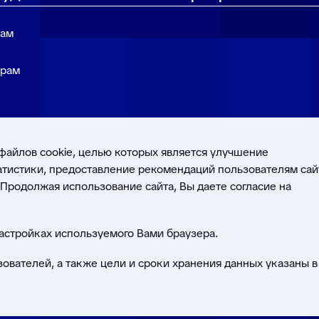
там
ерам
файлов cookie, целью которых является улучшение
татистики, предоставление рекомендаций пользователям сай
дтверждено
Продолжая использование сайта, Вы даете согласие на
народного стандарта
настройках используемого Вами браузера.
зователей, а также цели и сроки хранения данных указаны в
юджетные и Финансовые Технологии»
Политика в отношении обрабо