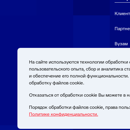
Клиен
Партн
Вузам
На сайте используются технологии обработки 
пользовательского опыта, сбор и аналитика с
Качество работы по
ineed@bft.ru
и обеспечение его полной функциональности. 
сертификатом между
ISO 9001:2015
обработку файлов cookie.
Отказаться от обработки cookie Вы можете в 
Порядок обработки файлов cookie, права поль
© 2026 Общество с ограниченной ответственностью «Б
Политике конфиденциальности.
(ООО «БФТ»). Все права защищены.