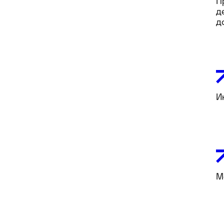
П
д
д
И
М