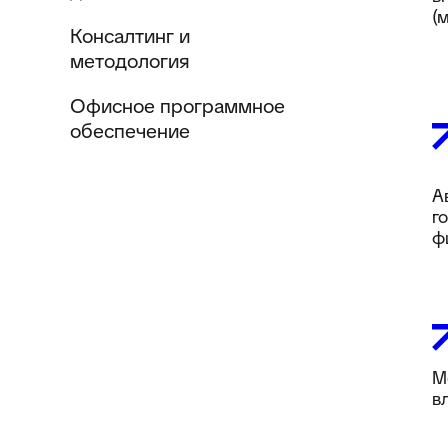
(
Консалтинг и
методология
Офисное программное
обеспечение
А
г
ф
М
в