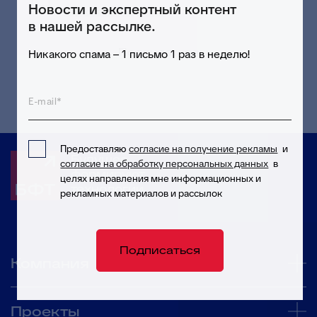
Новости и экспертный контент
персональных данных
в целях приема и
в нашей рассылке.
обработки моих обращений и запросов
Подписаться
Никакого спама – 1 письмо 1 раз в неделю!
E-mail*
Предоставляю
согласие на получение рекламы
и
Будущее
согласие на обработку персональных данных
в
формируют
целях направления мне информационных и
технологии
рекламных материалов и рассылок
Подписаться
Компания
Проекты