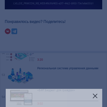
Вебинар «Совершенствование закупочной
деятельности с применением платформы
50
Doczilla Pro»
53:28
Понравилось видео? Поделитесь!
Цифровой ассистент руководителя «БФТ.ТОП»
51
1:59
Технологическая платформа «Цифровой
регион»
52
3:20
Региональная система управления данными
53
«БФТ.Бюджет для граждан»
54
3:02