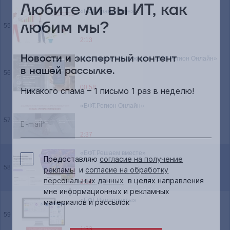
Любите ли вы ИТ, как
«БФТ.Хранилище»
любим мы?
55
2:13
Новости и экспертный контент
Мобильное приложение «БФТ.Регион Онлайн»
в нашей рассылке.
56
00:58
Никакого спама – 1 письмо 1 раз в неделю!
«БФТ.Регион Онлайн»
57
E-mail*
2:37
«БФТ.Решаем вместе»
Предоставляю
согласие на получение
58
рекламы
и
согласие на обработку
персональных данных
в целях направления
2:18
мне информационных и рекламных
«БФТ.Нацпроекты»
материалов и рассылок
59
1:33