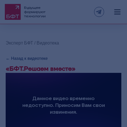
Финансы и АЦК-Планирование»
45
Будущее
формируют
технологии
Вебинар «РСУД как экосистема управления
жизненным циклом данных на региональном
46
уровне»
Эксперт БФТ
/
Видеотека
Вебинар «Речевая аналитика как инструмент
повышения качества обслуживания населения»
← Назад к видеотеке
47
«БФТ.Решаем вместе»
Информационная система «БФТ.Управление
активами»
48
SRM-система «БФТ.Закупки»
49