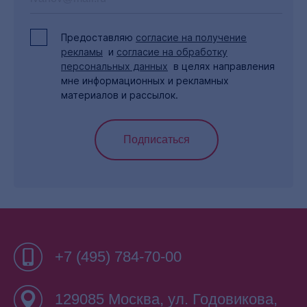
53:28
Предоставляю
согласие на получение
Цифровой ассистент руководителя «БФТ.ТОП»
рекламы
и
согласие на обработку
51
персональных данных
в целях направления
1:59
мне информационных и рекламных
материалов и рассылок.
Технологическая платформа «Цифровой
регион»
52
Подписаться
3:20
Региональная система управления данными
53
«БФТ.Бюджет для граждан»
54
+7 (495) 784-70-00
3:02
«БФТ.Хранилище»
129085 Москва, ул. Годовикова,