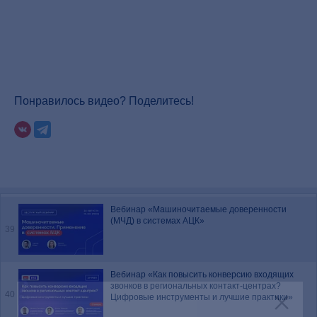
Вебинар "Цифровая трансформация вузов на
базе отечественного программного
36
обеспечения"
Вебинар "Новации законодательства в сфере
цифровизации: приоритеты и задачи на 2025
37
Понравилось видео? Поделитесь!
год"
Вебинар "Ключевые тренды развития систем
управления закупками"
38
Вебинар «Машиночитаемые доверенности
(МЧД) в системах АЦК»
39
Вебинар «Как повысить конверсию входящих
звонков в региональных контакт-центрах?
40
Цифровые инструменты и лучшие практики»