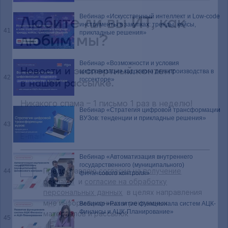
Любите ли вы ИТ, как
Вебинар «Искусственный интеллект и Low-code
инструменты в закупках: тренды, кейсы,
41
прикладные решения»
любим мы?
Вебинар «Возможности и условия
Новости и экспертный контент
цифровизации кадрового делопроизводства в
42
госсекторе»
в нашей рассылке.
Никакого спама – 1 письмо 1 раз в неделю!
Вебинар «Стратегия цифровой трансформации
ВУЗов: тенденции и прикладные решения»
43
E-mail*
Вебинар «Автоматизация внутреннего
государственного (муниципального)
Предоставляю
согласие на получение
44
финансового контроля»
рекламы
и
согласие на обработку
персональных данных
в целях направления
мне информационных и рекламных
Вебинар «Развитие функционала систем АЦК-
Финансы и АЦК-Планирование»
материалов и рассылок
45