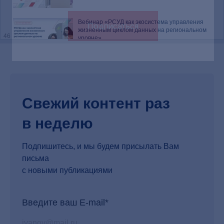
Вебинар «РСУД как экосистема управления
Подписаться
жизненным циклом данных на региональном
46
уровне»
Вебинар «Речевая аналитика как инструмент
повышения качества обслуживания населения»
47
Свежий контент раз
Информационная система «БФТ.Управление
в неделю
активами»
48
Подпишитесь, и мы будем присылать Вам
письма
SRM-система «БФТ.Закупки»
с новыми публикациями
49
Введите ваш E-mail*
Вебинар «Совершенствование закупочной
деятельности с применением платформы
50
Doczilla Pro»