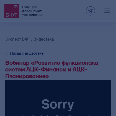
Вебинар "Новации законодательства в сфере
цифровизации: приоритеты и задачи на 2025
Будущее
37
год"
формируют
технологии
Вебинар "Ключевые тренды развития систем
управления закупками"
38
Эксперт БФТ
/
Видеотека
Вебинар «Машиночитаемые доверенности
← Назад к видеотеке
(МЧД) в системах АЦК»
39
Вебинар «Развитие функционала
систем АЦК-Финансы и АЦК-
Вебинар «Как повысить конверсию входящих
Планирование»
звонков в региональных контакт-центрах?
40
Цифровые инструменты и лучшие практики»
Вебинар «Искусственный интеллект и Low-code
инструменты в закупках: тренды, кейсы,
41
прикладные решения»