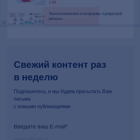
1:59
Технологическая платформа «Цифровой
Подписаться
регион»
52
3:20
Региональная система управления данными
53
Свежий контент раз
«БФТ.Бюджет для граждан»
в неделю
54
3:02
Подпишитесь, и мы будем присылать Вам
письма
«БФТ.Хранилище»
с новыми публикациями
55
2:13
Введите ваш E-mail*
Мобильное приложение «БФТ.Регион Онлайн»
56