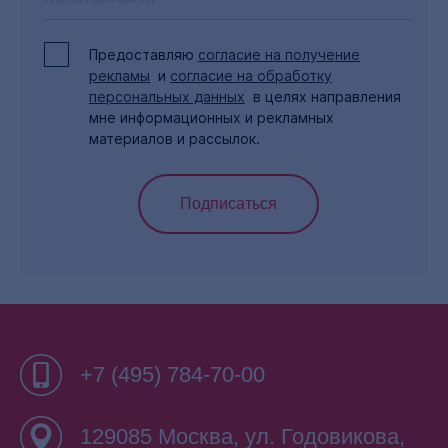
00:58
Предоставляю
согласие на получение
«БФТ.Регион Онлайн»
рекламы
и
согласие на обработку
57
персональных данных
в целях направления
2:37
мне информационных и рекламных
материалов и рассылок.
«БФТ.Решаем вместе»
58
Подписаться
2:18
«БФТ.Нацпроекты»
59
1:33
+7 (495) 784-70-00
129085 Москва, ул. Годовикова,