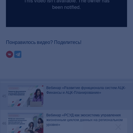
Вебинар «Возможности и условия
цифровизации кадрового делопроизводства в
42
госсекторе»
Вебинар «Стратегия цифровой трансформации
ВУЗов: тенденции и прикладные решения»
43
Понравилось видео? Поделитесь!
Вебинар «Автоматизация внутреннего
государственного (муниципального)
44
финансового контроля»
Вебинар «Развитие функционала систем АЦК-
Финансы и АЦК-Планирование»
45
Вебинар «РСУД как экосистема управления
жизненным циклом данных на региональном
46
уровне»