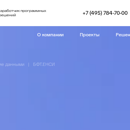
азработчик программных
+7 (495) 784-70-00
 решений
О компании
Проекты
Решен
ие данными
БФТ.ЕНСИ