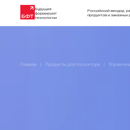
Будущее
Российский вендор, р
формируют
продуктов и заказных
технологии
Главная
Продукты для госсектора
Управлен